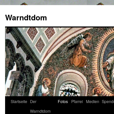
Zum
Inhalt
Warndtdom
springen
Startseite
Der
Fotos
Pfarrei
Medien
Spend
Warndtdom